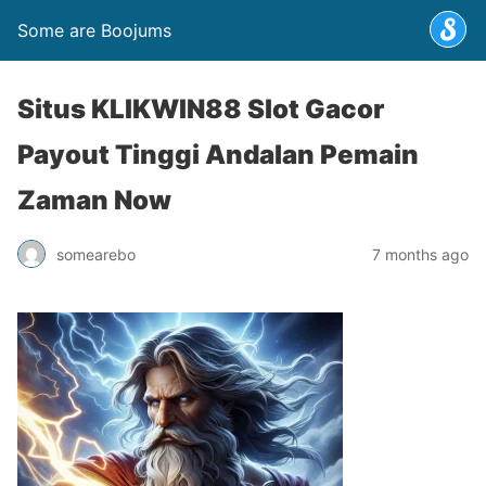
Some are Boojums
Situs KLIKWIN88 Slot Gacor
Payout Tinggi Andalan Pemain
Zaman Now
somearebo
7 months ago