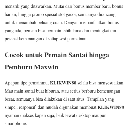
menarik yang ditawarkan. Mulai dari bonus member baru, bonus
harian, hingga promo spesial slot gacor, semuanya dirancang
untuk menambah peluang cuan. Dengan memanfaatkan bonus
yang ada, pemain bisa bermain lebih lama dan meningkatkan
potensi kemenangan di setiap sesi permainan.
Cocok untuk Pemain Santai hingga
Pemburu Maxwin
KLIKWIN88
Apapun tipe pemainmu,
selalu bisa menyesuaikan.
Mau main santai buat hiburan, atau serius berburu kemenangan
besar, semuanya bisa dilakukan di satu situs. Tampilan yang
KLIKWIN88
simpel, responsif, dan mudah digunakan membuat
nyaman diakses kapan saja, baik lewat desktop maupun
smartphone.