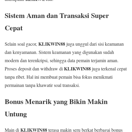
Sistem Aman dan Transaksi Super
Cepat
KLIKWIN88
Selain soal gacor,
juga unggul dari sisi keamanan
dan kenyamanan. Sistem keamanan yang digunakan sudah
modern dan terenkripsi, sehingga data pemain terjamin aman.
KLIKWIN88
Proses deposit dan withdraw di
juga terkenal cepat
tanpa ribet. Hal ini membuat pemain bisa fokus menikmati
permainan tanpa khawatir soal transaksi.
Bonus Menarik yang Bikin Makin
Untung
KLIKWIN88
Main di
terasa makin seru berkat berbagai bonus