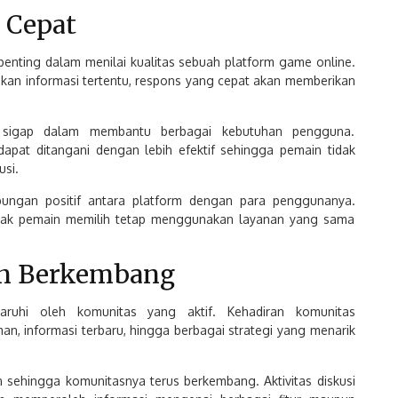
 Cepat
enting dalam menilai kualitas sebuah platform game online.
an informasi tertentu, respons yang cepat akan memberikan
 sigap dalam membantu berbagai kebutuhan pengguna.
apat ditangani dengan lebih efektif sehingga pemain tidak
usi.
bungan positif antara platform dengan para penggunanya.
nyak pemain memilih tetap menggunakan layanan yang sama
an Berkembang
garuhi oleh komunitas yang aktif. Kehadiran komunitas
, informasi terbaru, hingga berbagai strategi yang menarik
 sehingga komunitasnya terus berkembang. Aktivitas diskusi