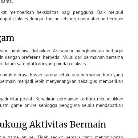
 sama.
gkat memberikan fleksibilitas bagi pengguna. Baik melalui
r dapat diakses dengan lancar sehingga pengalaman bermain
gam
yang tidak bisa diabaikan. Aresgacor menghadirkan berbagai
 dengan preferensi berbeda. Mulai dari permainan bertema
ia dalam satu platform yang mudah diakses.
 mudah merasa bosan karena selalu ada permainan baru yang
as bermain menjadi lebih menyenangkan sekaligus memberikan
adi nilai positif. Kehadiran permainan terbaru menunjukkan
dustri game online sehingga pengguna selalu mendapatkan
ukung Aktivitas Bermain
unia game online. Tidak sedikit pemain yang menginginkan