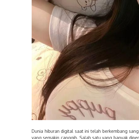
Dunia hiburan digital saat ini telah berkembang san
yang semakin canggih. Salah satu yang banyak dipe