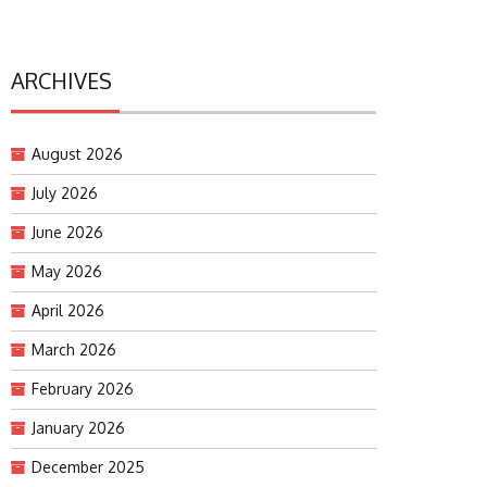
ARCHIVES
August 2026
July 2026
June 2026
May 2026
April 2026
March 2026
February 2026
January 2026
December 2025