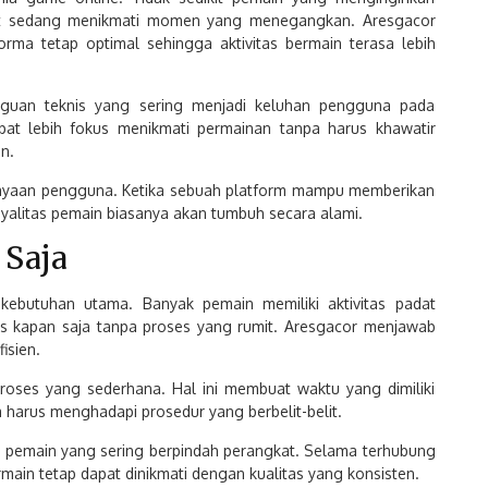
aat sedang menikmati momen yang menegangkan. Aresgacor
rma tetap optimal sehingga aktivitas bermain terasa lebih
guan teknis yang sering menjadi keluhan pengguna pada
apat lebih fokus menikmati permainan tanpa harus khawatir
n.
cayaan pengguna. Ketika sebuah platform mampu memberikan
loyalitas pemain biasanya akan tumbuh secara alami.
Saja
 kebutuhan utama. Banyak pemain memiliki aktivitas padat
s kapan saja tanpa proses yang rumit. Aresgacor menjawab
isien.
roses yang sederhana. Hal ini membuat waktu yang dimiliki
harus menghadapi prosedur yang berbelit-belit.
pemain yang sering berpindah perangkat. Selama terhubung
main tetap dapat dinikmati dengan kualitas yang konsisten.