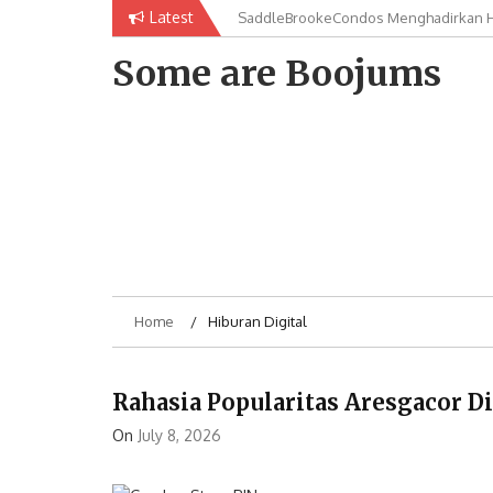
Skip
Latest
SaddleBrookeCondos Menghadirkan Hu
saddlebrookecondos Memberikan Solu
to
Semua
content
Some are Boojums
Home
Hiburan Digital
Rahasia Popularitas Aresgacor D
On
July 8, 2026