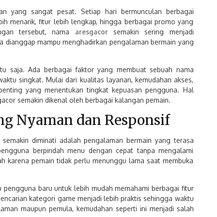
n yang sangat pesat. Setiap hari bermunculan berbagai
 menarik, fitur lebih lengkap, hingga berbagai promo yang
ingan tersebut, nama
aresgacor
semakin sering menjadi
rena dianggap mampu menghadirkan pengalaman bermain yang
egitu saja. Ada berbagai faktor yang membuat sebuah nama
tu singkat. Mulai dari kualitas layanan, kemudahan akses,
penting yang menentukan tingkat kepuasan pengguna. Hal
gacor semakin dikenal oleh berbagai kalangan pemain.
ng Nyaman dan Responsif
 semakin diminati adalah pengalaman bermain yang terasa
pengguna berpindah menu dengan cepat tanpa mengalami
mbah karena pemain tidak perlu menunggu lama saat membuka
 pengguna baru untuk lebih mudah memahami berbagai fitur
encarian kategori game menjadi lebih praktis sehingga waktu
alaman maupun pemula, kemudahan seperti ini menjadi salah