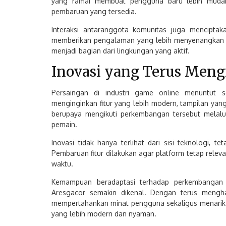
yang ramai membuat pengguna baru lebih mudah
pembaruan yang tersedia.
Interaksi antaranggota komunitas juga mencipta
memberikan pengalaman yang lebih menyenangkan ka
menjadi bagian dari lingkungan yang aktif.
Inovasi yang Terus Men
Persaingan di industri game online menuntut s
menginginkan fitur yang lebih modern, tampilan yang
berupaya mengikuti perkembangan tersebut melal
pemain.
Inovasi tidak hanya terlihat dari sisi teknologi, 
Pembaruan fitur dilakukan agar platform tetap relev
waktu.
Kemampuan beradaptasi terhadap perkembangan 
Aresgacor semakin dikenal. Dengan terus menghad
mempertahankan minat pengguna sekaligus menarik 
yang lebih modern dan nyaman.