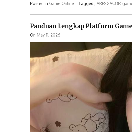
Posted in
Game Online
Tagged ,
ARESGACOR
game
Panduan Lengkap Platform Gam
On
May 11, 2026