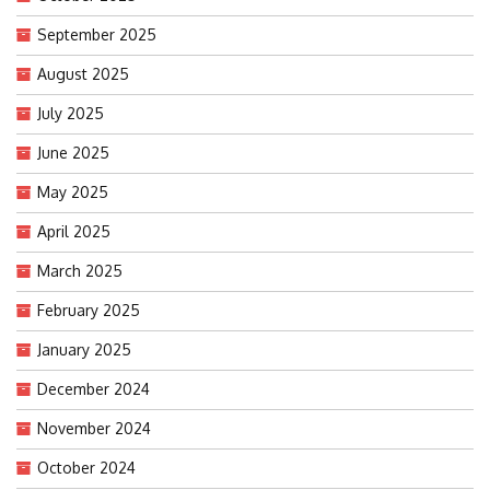
September 2025
August 2025
July 2025
June 2025
May 2025
April 2025
March 2025
February 2025
January 2025
December 2024
November 2024
October 2024