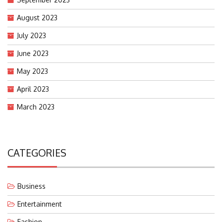
August 2023
July 2023
June 2023
May 2023
April 2023
March 2023
CATEGORIES
Business
Entertainment
Fashion