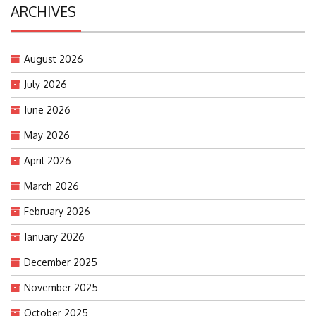
ARCHIVES
August 2026
July 2026
June 2026
May 2026
April 2026
March 2026
February 2026
January 2026
December 2025
November 2025
October 2025