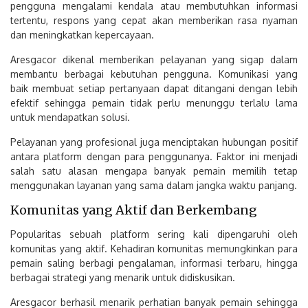
pengguna mengalami kendala atau membutuhkan informasi
tertentu, respons yang cepat akan memberikan rasa nyaman
dan meningkatkan kepercayaan.
Aresgacor dikenal memberikan pelayanan yang sigap dalam
membantu berbagai kebutuhan pengguna. Komunikasi yang
baik membuat setiap pertanyaan dapat ditangani dengan lebih
efektif sehingga pemain tidak perlu menunggu terlalu lama
untuk mendapatkan solusi.
Pelayanan yang profesional juga menciptakan hubungan positif
antara platform dengan para penggunanya. Faktor ini menjadi
salah satu alasan mengapa banyak pemain memilih tetap
menggunakan layanan yang sama dalam jangka waktu panjang.
Komunitas yang Aktif dan Berkembang
Popularitas sebuah platform sering kali dipengaruhi oleh
komunitas yang aktif. Kehadiran komunitas memungkinkan para
pemain saling berbagi pengalaman, informasi terbaru, hingga
berbagai strategi yang menarik untuk didiskusikan.
Aresgacor berhasil menarik perhatian banyak pemain sehingga