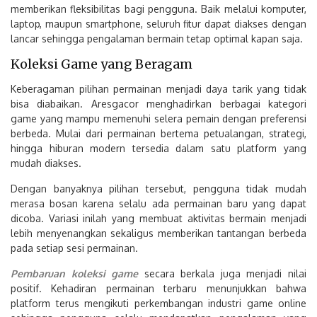
memberikan fleksibilitas bagi pengguna. Baik melalui komputer,
laptop, maupun smartphone, seluruh fitur dapat diakses dengan
lancar sehingga pengalaman bermain tetap optimal kapan saja.
Koleksi Game yang Beragam
Keberagaman pilihan permainan menjadi daya tarik yang tidak
bisa diabaikan. Aresgacor menghadirkan berbagai kategori
game yang mampu memenuhi selera pemain dengan preferensi
berbeda. Mulai dari permainan bertema petualangan, strategi,
hingga hiburan modern tersedia dalam satu platform yang
mudah diakses.
Dengan banyaknya pilihan tersebut, pengguna tidak mudah
merasa bosan karena selalu ada permainan baru yang dapat
dicoba. Variasi inilah yang membuat aktivitas bermain menjadi
lebih menyenangkan sekaligus memberikan tantangan berbeda
pada setiap sesi permainan.
Pembaruan koleksi game
secara berkala juga menjadi nilai
positif. Kehadiran permainan terbaru menunjukkan bahwa
platform terus mengikuti perkembangan industri game online