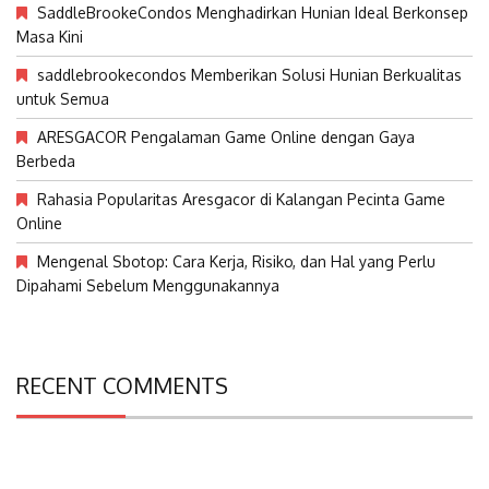
SaddleBrookeCondos Menghadirkan Hunian Ideal Berkonsep
Masa Kini
saddlebrookecondos Memberikan Solusi Hunian Berkualitas
untuk Semua
ARESGACOR Pengalaman Game Online dengan Gaya
Berbeda
Rahasia Popularitas Aresgacor di Kalangan Pecinta Game
Online
Mengenal Sbotop: Cara Kerja, Risiko, dan Hal yang Perlu
Dipahami Sebelum Menggunakannya
RECENT COMMENTS