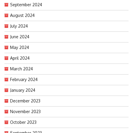
September 2024
August 2024
July 2024
June 2024
May 2024
April 2024
March 2024
February 2024
January 2024
December 2023
November 2023
October 2023
September 2023