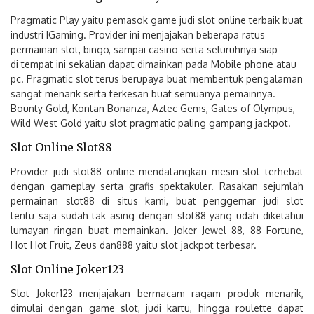
Pragmatic Play yaitu pemasok game judi slot online terbaik buat
industri IGaming. Provider ini menjajakan beberapa ratus
permainan slot, bingo, sampai casino serta seluruhnya siap
di tempat ini sekalian dapat dimainkan pada Mobile phone atau
pc. Pragmatic slot terus berupaya buat membentuk pengalaman
sangat menarik serta terkesan buat semuanya pemainnya.
Bounty Gold, Kontan Bonanza, Aztec Gems, Gates of Olympus,
Wild West Gold yaitu slot pragmatic paling gampang jackpot.
Slot Online Slot88
Provider judi slot88 online mendatangkan mesin slot terhebat
dengan gameplay serta grafis spektakuler. Rasakan sejumlah
permainan slot88 di situs kami, buat penggemar judi slot
tentu saja sudah tak asing dengan slot88 yang udah diketahui
lumayan ringan buat memainkan. Joker Jewel 88, 88 Fortune,
Hot Hot Fruit, Zeus dan888 yaitu slot jackpot terbesar.
Slot Online Joker123
Slot Joker123 menjajakan bermacam ragam produk menarik,
dimulai dengan game slot, judi kartu, hingga roulette dapat