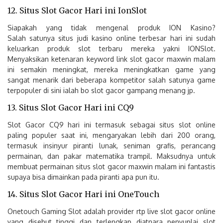
12. Situs Slot Gacor Hari ini IonSlot
Siapakah yang tidak mengenal produk ION Kasino?
Salah satunya situs judi kasino online terbesar hari ini sudah
keluarkan produk slot terbaru mereka yakni IONSlot.
Menyaksikan ketenaran keyword link slot gacor maxwin malam
ini semakin meningkat, mereka meningkatkan game yang
sangat menarik dari beberapa kompetitor salah satunya game
terpopuler di sini ialah bo slot gacor gampang menang jp.
13. Situs Slot Gacor Hari ini CQ9
Slot Gacor CQ9 hari ini termasuk sebagai situs slot online
paling populer saat ini, mengaryakan lebih dari 200 orang,
termasuk insinyur piranti lunak, seniman grafis, perancang
permainan, dan pakar matematika trampil. Maksudnya untuk
membuat permainan situs slot gacor maxwin malam ini fantastis
supaya bisa dimainkan pada piranti apa pun itu.
14. Situs Slot Gacor Hari ini OneTouch
Onetouch Gaming Slot adalah provider rtp live slot gacor online
yang disebut tinggi dan terlengkap diatnara penyuplai slot