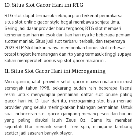
10. Situs Slot Gacor Hari ini RTG
RTG slot dapat termasuk sebagai pion terkenal pemrakarsa
situs slot online gacor style begal membawa senjata lima.
Sering jadi dasar provider baru tergacor, RTG slot memberi
kemenangan hari ini esok dan tiap hari nya ke beberapa pemain
slotter maniak. Situs judi slot terbaru, terbaik, dan terpercaya
2023 RTP Slot bukan hanya memberikan bonus slot terbesar
tetapi tingkat kemenangan dan rtp yang termasuk tinggi supaya
kalian memperoleh bonus vip slot gacor malam ini.
11. Situs Slot Gacor Hari ini Microgaming
Microgaming ialah provider selot gacor maxwin malam ini exist
semenjak tahun 1998, sekarang sudah raih beberapa lisensi
resmi untuk menyumplai permainan daftar slot online paling
gacor hari ini. Di luar dari itu, microgaming slot bisa menjadi
provider yang selalu meningkatkan halangan permainan. Untuk
saat ini bocoran slot gacor gampang menang esok dan hari ini
yang paling disukai ialah Zeus Oz. Game itu memberi
sejumlah fitur menarik seperti free spin, minigame lambang
scatter jadi sasaran banyak player.