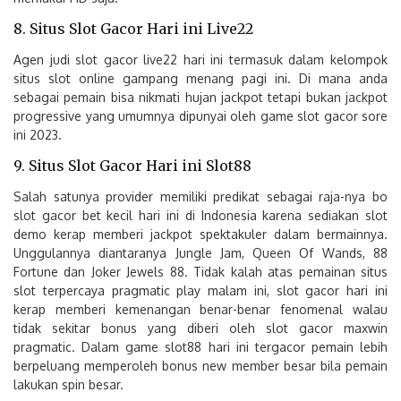
8. Situs Slot Gacor Hari ini Live22
Agen judi slot gacor live22 hari ini termasuk dalam kelompok
situs slot online gampang menang pagi ini. Di mana anda
sebagai pemain bisa nikmati hujan jackpot tetapi bukan jackpot
progressive yang umumnya dipunyai oleh game slot gacor sore
ini 2023.
9. Situs Slot Gacor Hari ini Slot88
Salah satunya provider memiliki predikat sebagai raja-nya bo
slot gacor bet kecil hari ini di Indonesia karena sediakan slot
demo kerap memberi jackpot spektakuler dalam bermainnya.
Unggulannya diantaranya Jungle Jam, Queen Of Wands, 88
Fortune dan Joker Jewels 88. Tidak kalah atas pemainan situs
slot terpercaya pragmatic play malam ini, slot gacor hari ini
kerap memberi kemenangan benar-benar fenomenal walau
tidak sekitar bonus yang diberi oleh slot gacor maxwin
pragmatic. Dalam game slot88 hari ini tergacor pemain lebih
berpeluang memperoleh bonus new member besar bila pemain
lakukan spin besar.