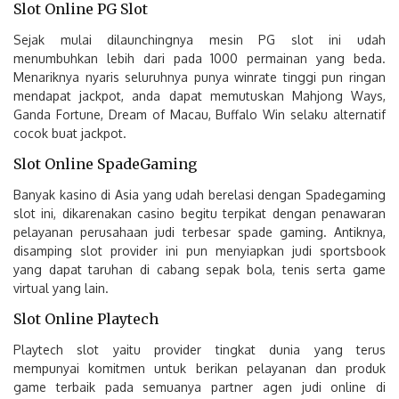
Slot Online PG Slot
Sejak mulai dilaunchingnya mesin PG slot ini udah
menumbuhkan lebih dari pada 1000 permainan yang beda.
Menariknya nyaris seluruhnya punya winrate tinggi pun ringan
mendapat jackpot, anda dapat memutuskan Mahjong Ways,
Ganda Fortune, Dream of Macau, Buffalo Win selaku alternatif
cocok buat jackpot.
Slot Online SpadeGaming
Banyak kasino di Asia yang udah berelasi dengan Spadegaming
slot ini, dikarenakan casino begitu terpikat dengan penawaran
pelayanan perusahaan judi terbesar spade gaming. Antiknya,
disamping slot provider ini pun menyiapkan judi sportsbook
yang dapat taruhan di cabang sepak bola, tenis serta game
virtual yang lain.
Slot Online Playtech
Playtech slot yaitu provider tingkat dunia yang terus
mempunyai komitmen untuk berikan pelayanan dan produk
game terbaik pada semuanya partner agen judi online di