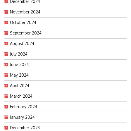
December 2024
November 2024
October 2024
September 2024
August 2024
July 2024
June 2024
May 2024
April 2024
March 2024
February 2024
January 2024
December 2023