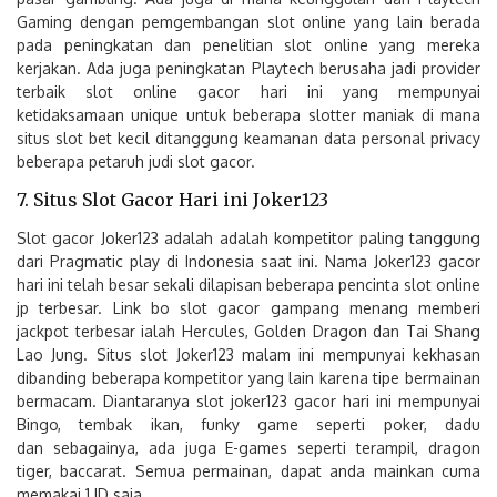
Gaming dengan pemgembangan slot online yang lain berada
pada peningkatan dan penelitian slot online yang mereka
kerjakan. Ada juga peningkatan Playtech berusaha jadi provider
terbaik slot online gacor hari ini yang mempunyai
ketidaksamaan unique untuk beberapa slotter maniak di mana
situs slot bet kecil ditanggung keamanan data personal privacy
beberapa petaruh judi slot gacor.
7. Situs Slot Gacor Hari ini Joker123
Slot gacor Joker123 adalah adalah kompetitor paling tanggung
dari Pragmatic play di Indonesia saat ini. Nama Joker123 gacor
hari ini telah besar sekali dilapisan beberapa pencinta slot online
jp terbesar. Link bo slot gacor gampang menang memberi
jackpot terbesar ialah Hercules, Golden Dragon dan Tai Shang
Lao Jung. Situs slot Joker123 malam ini mempunyai kekhasan
dibanding beberapa kompetitor yang lain karena tipe bermainan
bermacam. Diantaranya slot joker123 gacor hari ini mempunyai
Bingo, tembak ikan, funky game seperti poker, dadu
dan sebagainya, ada juga E-games seperti terampil, dragon
tiger, baccarat. Semua permainan, dapat anda mainkan cuma
memakai 1 ID saja.