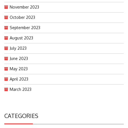
November 2023
October 2023
September 2023
August 2023
July 2023
June 2023
May 2023
April 2023
March 2023
CATEGORIES