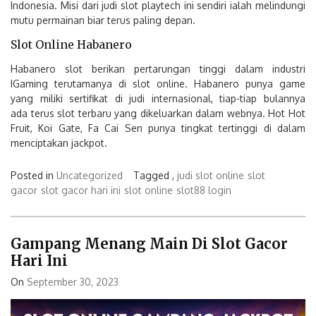
Indonesia. Misi dari judi slot playtech ini sendiri ialah melindungi
mutu permainan biar terus paling depan.
Slot Online Habanero
Habanero slot berikan pertarungan tinggi dalam industri
IGaming terutamanya di slot online. Habanero punya game
yang miliki sertifikat di judi internasional, tiap-tiap bulannya
ada terus slot terbaru yang dikeluarkan dalam webnya. Hot Hot
Fruit, Koi Gate, Fa Cai Sen punya tingkat tertinggi di dalam
menciptakan jackpot.
Posted in
Uncategorized
Tagged ,
judi slot online
slot
gacor
slot gacor hari ini
slot online
slot88 login
Gampang Menang Main Di Slot Gacor
Hari Ini
On
September 30, 2023