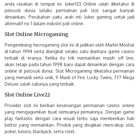
anda rasakan di tempat ini. Joker123 Online udah diketahui di
pelosok dunia selaku permainan judi slot sangat banyak
dimainkan. Perubahan yaitu arah inti Joker gaming untuk jadi
alternatif no 1 dalam industri judi online.
Slot Online Microgaming
Pengembang microgaming slot ini di jadikan oleh Martin Moshal
di tahun 1994 serta diangkat selaku satu diantara game casino
terbaik di eranya. Ketika itu trik memainkan masih off line,
akan tetapi pada tahun 1998 baru dapat dimainkan dengan cara
online di pelosok dunia. Slot Microgaming diketahui permainan
yang menarik serta unik, 9 Mask of Fire, Lucky Twins, 777 Mega
Deluxe salah satunya yang terbaik.
Slot Online Live22
Provider slot ini berikan kesenangan permainan casino online
yang mengagumkan buat semuanya pemainnya. Dengan game
play fantastis dengan cara visual tentu saja memberikan hati
bettor yang memainkan. Produk yang disajikan mencakup slot,
poker, kasino, blackjack, serta rolet.