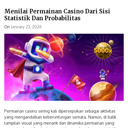
Menilai Permainan Casino Dari Sisi
Statistik Dan Probabilitas
On
January 23, 2026
Permainan casino sering kali dipersepsikan sebagai aktivitas
yang mengandalkan keberuntungan semata. Namun, di balik
tampilan visual yang menarik dan dinamika permainan yang