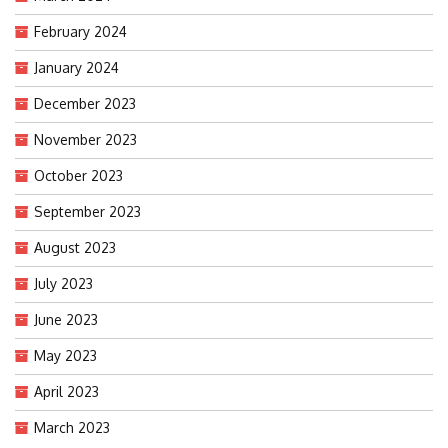
February 2024
January 2024
December 2023
November 2023
October 2023
September 2023
August 2023
July 2023
June 2023
May 2023
April 2023
March 2023