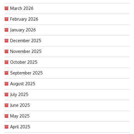
March 2026
February 2026
January 2026
December 2025
November 2025
October 2025
September 2025
August 2025
July 2025
June 2025
May 2025
April 2025