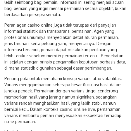
lebih seimbang bagi pemain. Informasi ini sering menjadi acuan
bagi pemain yang ingin menilai permainan secara objektif, bukan
berdasarkan persepsi semata.
Peran agen casino online juga tidak terlepas dari penyajian
informasi statistik dan transparansi permainan. Agen yang
profesional umumnya menyediakan detail aturan permainan,
jenis taruhan, serta peluang yang menyertainya. Dengan
informasi tersebut, pemain dapat melakukan penilaian yang
lebih terukur sebelum memilih permainan tertentu. Pendekatan
ini sejalan dengan prinsip pengambilan keputusan berbasis data,
di mana statistik digunakan sebagai dasar pertimbangan.
Penting pula untuk memahami konsep varians atau volatilitas.
Varians menggambarkan seberapa besar fluktuasi hasil dalam
jangka pendek. Permainan dengan varians tinggi cenderung
memberikan hasil yang jarang namun signifikan, sedangkan
varians rendah menghasilkan hasil yang lebih stabil namun
bernilai kecil. Dalam konteks
casino online live
, pemahaman
varians membantu pemain menyesuaikan ekspektasi terhadap
ritme permainan.