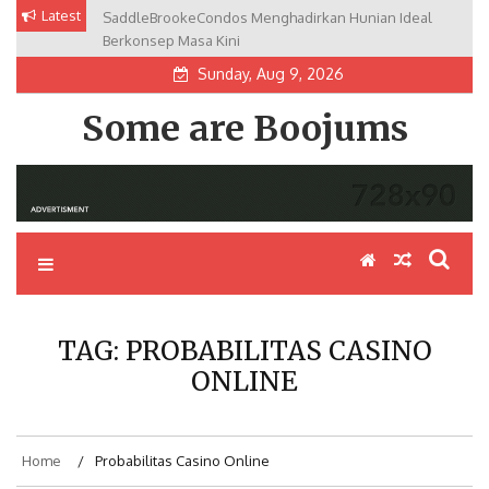
Skip
Latest
SaddleBrookeCondos Menghadirkan Hunian Ideal
saddlebrookecondos Memberikan Solusi Hunian
to
Berkonsep Masa Kini
Berkualitas untuk Semua
content
Sunday, Aug 9, 2026
Some are Boojums
TAG:
PROBABILITAS CASINO
ONLINE
Home
Probabilitas Casino Online