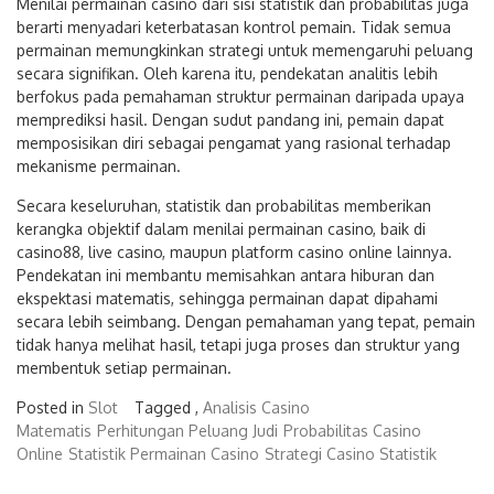
Menilai permainan casino dari sisi statistik dan probabilitas juga
berarti menyadari keterbatasan kontrol pemain. Tidak semua
permainan memungkinkan strategi untuk memengaruhi peluang
secara signifikan. Oleh karena itu, pendekatan analitis lebih
berfokus pada pemahaman struktur permainan daripada upaya
memprediksi hasil. Dengan sudut pandang ini, pemain dapat
memposisikan diri sebagai pengamat yang rasional terhadap
mekanisme permainan.
Secara keseluruhan, statistik dan probabilitas memberikan
kerangka objektif dalam menilai permainan casino, baik di
casino88, live casino, maupun platform casino online lainnya.
Pendekatan ini membantu memisahkan antara hiburan dan
ekspektasi matematis, sehingga permainan dapat dipahami
secara lebih seimbang. Dengan pemahaman yang tepat, pemain
tidak hanya melihat hasil, tetapi juga proses dan struktur yang
membentuk setiap permainan.
Posted in
Slot
Tagged ,
Analisis Casino
Matematis
Perhitungan Peluang Judi
Probabilitas Casino
Online
Statistik Permainan Casino
Strategi Casino Statistik