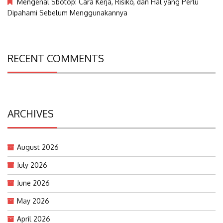
Mengenal Sbotop: Cara Kerja, Risiko, dan Hal yang Perlu
Dipahami Sebelum Menggunakannya
RECENT COMMENTS
ARCHIVES
August 2026
July 2026
June 2026
May 2026
April 2026