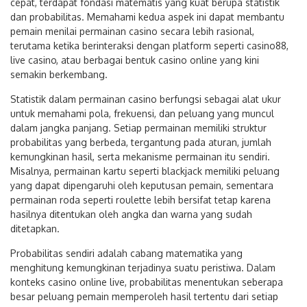
cepat, terdapat fondasi matematis yang kuat berupa statistik
dan probabilitas. Memahami kedua aspek ini dapat membantu
pemain menilai permainan casino secara lebih rasional,
terutama ketika berinteraksi dengan platform seperti casino88,
live casino, atau berbagai bentuk casino online yang kini
semakin berkembang.
Statistik dalam permainan casino berfungsi sebagai alat ukur
untuk memahami pola, frekuensi, dan peluang yang muncul
dalam jangka panjang. Setiap permainan memiliki struktur
probabilitas yang berbeda, tergantung pada aturan, jumlah
kemungkinan hasil, serta mekanisme permainan itu sendiri.
Misalnya, permainan kartu seperti blackjack memiliki peluang
yang dapat dipengaruhi oleh keputusan pemain, sementara
permainan roda seperti roulette lebih bersifat tetap karena
hasilnya ditentukan oleh angka dan warna yang sudah
ditetapkan.
Probabilitas sendiri adalah cabang matematika yang
menghitung kemungkinan terjadinya suatu peristiwa. Dalam
konteks casino online live, probabilitas menentukan seberapa
besar peluang pemain memperoleh hasil tertentu dari setiap