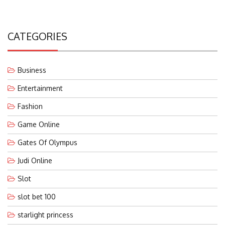
CATEGORIES
Business
Entertainment
Fashion
Game Online
Gates Of Olympus
Judi Online
Slot
slot bet 100
starlight princess