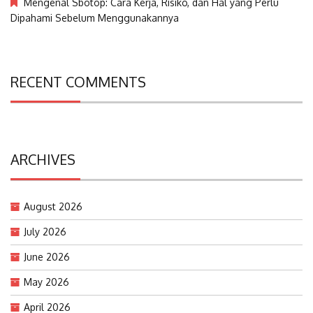
Mengenal Sbotop: Cara Kerja, Risiko, dan Hal yang Perlu
Dipahami Sebelum Menggunakannya
RECENT COMMENTS
ARCHIVES
August 2026
July 2026
June 2026
May 2026
April 2026