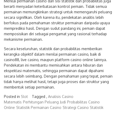
Menilai permainan casino dari sisi statistik dan probabilitas juga
berarti menyadari keterbatasan kontrol pemain. Tidak semua
permainan memungkinkan strategi untuk memengaruhi peluang
secara signifikan. Oleh karena itu, pendekatan analitis lebih
berfokus pada pemahaman struktur permainan daripada upaya
memprediksi hasil. Dengan sudut pandang ini, pemain dapat
memposisikan diri sebagai pengamat yang rasional terhadap
mekanisme permainan.
Secara keseluruhan, statistik dan probabilitas memberikan
kerangka objektif dalam menilai permainan casino, baik di
casino88, live casino, maupun platform casino online lainnya.
Pendekatan ini membantu memisahkan antara hiburan dan
ekspektasi matematis, sehingga permainan dapat dipahami
secara lebih seimbang. Dengan pemahaman yang tepat, pemain
tidak hanya melihat hasil, tetapi juga proses dan struktur yang
membentuk setiap permainan.
Posted in
Slot
Tagged ,
Analisis Casino
Matematis
Perhitungan Peluang Judi
Probabilitas Casino
Online
Statistik Permainan Casino
Strategi Casino Statistik