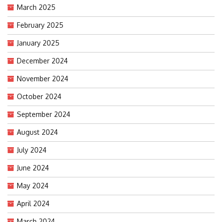
March 2025
February 2025
January 2025
December 2024
November 2024
October 2024
September 2024
August 2024
July 2024
June 2024
May 2024
April 2024
March 2024