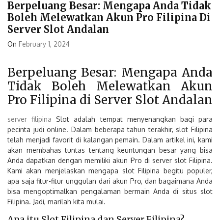
Berpeluang Besar: Mengapa Anda Tidak
Boleh Melewatkan Akun Pro Filipina Di
Server Slot Andalan
On
February 1, 2024
Berpeluang Besar: Mengapa Anda
Tidak Boleh Melewatkan Akun
Pro Filipina di Server Slot Andalan
server filipina
Slot adalah tempat menyenangkan bagi para
pecinta judi online. Dalam beberapa tahun terakhir, slot Filipina
telah menjadi favorit di kalangan pemain. Dalam artikel ini, kami
akan membahas tuntas tentang keuntungan besar yang bisa
Anda dapatkan dengan memiliki akun Pro di server slot Filipina.
Kami akan menjelaskan mengapa slot Filipina begitu populer,
apa saja fitur-fitur unggulan dari akun Pro, dan bagaimana Anda
bisa mengoptimalkan pengalaman bermain Anda di situs slot
Filipina. Jadi, marilah kita mulai.
Apa itu Slot Filipina dan Server Filipina?