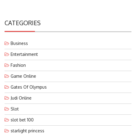
CATEGORIES
Business
Entertainment
Fashion
Game Online
Gates Of Olympus
Judi Online
Slot
slot bet 100
starlight princess