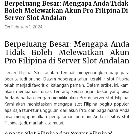
Berpeluang Besar: Mengapa Anda Tidak
Boleh Melewatkan Akun Pro Filipina Di
Server Slot Andalan
On
February 1, 2024
Berpeluang Besar: Mengapa Anda
Tidak Boleh Melewatkan Akun
Pro Filipina di Server Slot Andalan
server filipina
Slot adalah tempat menyenangkan bagi para
pecinta judi online. Dalam beberapa tahun terakhir, slot Filipina
telah menjadi favorit di kalangan pemain. Dalam artikel ini, kami
akan membahas tuntas tentang keuntungan besar yang bisa
Anda dapatkan dengan memiliki akun Pro di server slot Filipina.
Kami akan menjelaskan mengapa slot Filipina begitu populer,
apa saja fitur-fitur unggulan dari akun Pro, dan bagaimana Anda
bisa mengoptimalkan pengalaman bermain Anda di situs slot
Filipina. Jadi, marilah kita mulai.
Apa itu Slot Filipina dan Server Filipina?