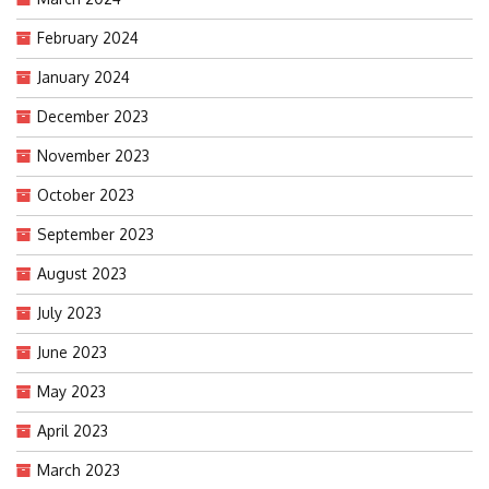
February 2024
January 2024
December 2023
November 2023
October 2023
September 2023
August 2023
July 2023
June 2023
May 2023
April 2023
March 2023