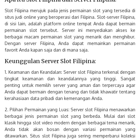
Slot Filipina merujuk pada jenis permainan slot yang tersedia di
situs judi online yang beroperasi dari Filipina. Slot-server Filipina,
di sisi lain, adalah platform online tempat Anda dapat bermain
permainan slot tersebut. Server ini menyediakan akses ke
berbagai macam permainan slot yang menarik dan menghibur.
Dengan server Filipina, Anda dapat memainkan permainan
favorit Anda kapan saja dan di mana saja.
Keunggulan Server Slot Filipina:
1. Keamanan dan Keandalan: Server slot Filipina terkenal dengan
tingkat keamanan dan keandalannya yang tinggi. Sangat
penting untuk memilih server yang aman dan terpercaya agar
Anda dapat bermain dengan tenang dan tidak khawatir tentang
kerahasiaan data pribadi dan kemenangan Anda.
2. Pilihan Permainan yang Luas: Server slot Filipina menawarkan
berbagai jenis permainan slot yang berbeda. Mulai dari slot
klasik hingga slot video modern dengan berbagai tema menarik,
Anda tidak akan bosan dengan variasi permainan yang
ditawarkan. Situs slot Filipina juga sering memperbarui koleksi