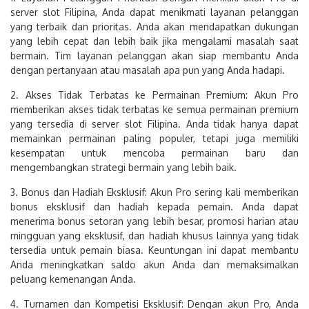
server slot Filipina, Anda dapat menikmati layanan pelanggan
yang terbaik dan prioritas. Anda akan mendapatkan dukungan
yang lebih cepat dan lebih baik jika mengalami masalah saat
bermain. Tim layanan pelanggan akan siap membantu Anda
dengan pertanyaan atau masalah apa pun yang Anda hadapi.
2. Akses Tidak Terbatas ke Permainan Premium: Akun Pro
memberikan akses tidak terbatas ke semua permainan premium
yang tersedia di server slot Filipina. Anda tidak hanya dapat
memainkan permainan paling populer, tetapi juga memiliki
kesempatan untuk mencoba permainan baru dan
mengembangkan strategi bermain yang lebih baik.
3. Bonus dan Hadiah Eksklusif: Akun Pro sering kali memberikan
bonus eksklusif dan hadiah kepada pemain. Anda dapat
menerima bonus setoran yang lebih besar, promosi harian atau
mingguan yang eksklusif, dan hadiah khusus lainnya yang tidak
tersedia untuk pemain biasa. Keuntungan ini dapat membantu
Anda meningkatkan saldo akun Anda dan memaksimalkan
peluang kemenangan Anda.
4. Turnamen dan Kompetisi Eksklusif: Dengan akun Pro, Anda