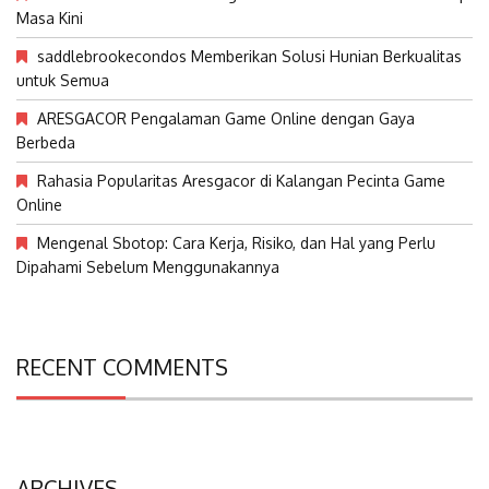
Masa Kini
saddlebrookecondos Memberikan Solusi Hunian Berkualitas
untuk Semua
ARESGACOR Pengalaman Game Online dengan Gaya
Berbeda
Rahasia Popularitas Aresgacor di Kalangan Pecinta Game
Online
Mengenal Sbotop: Cara Kerja, Risiko, dan Hal yang Perlu
Dipahami Sebelum Menggunakannya
RECENT COMMENTS
ARCHIVES