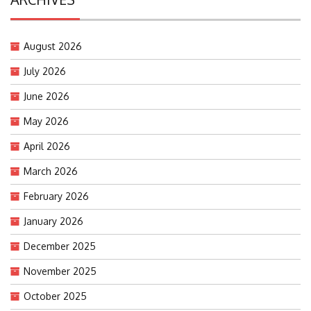
August 2026
July 2026
June 2026
May 2026
April 2026
March 2026
February 2026
January 2026
December 2025
November 2025
October 2025