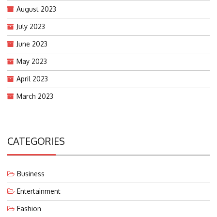
August 2023
July 2023
June 2023
May 2023
April 2023
March 2023
CATEGORIES
Business
Entertainment
Fashion