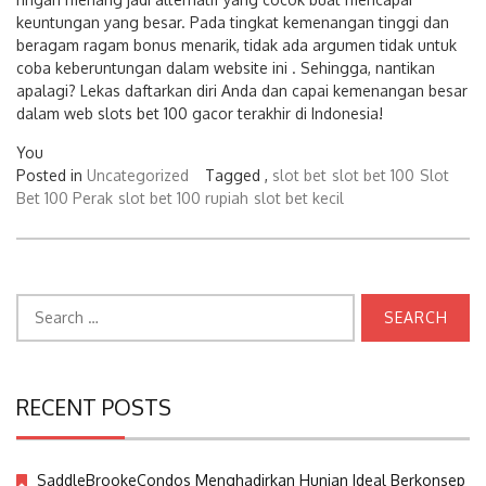
keuntungan yang besar. Pada tingkat kemenangan tinggi dan
beragam ragam bonus menarik, tidak ada argumen tidak untuk
coba keberuntungan dalam website ini . Sehingga, nantikan
apalagi? Lekas daftarkan diri Anda dan capai kemenangan besar
dalam web slots bet 100 gacor terakhir di Indonesia!
You
Posted in
Uncategorized
Tagged ,
slot bet
slot bet 100
Slot
Bet 100 Perak
slot bet 100 rupiah
slot bet kecil
Search
for:
RECENT POSTS
SaddleBrookeCondos Menghadirkan Hunian Ideal Berkonsep