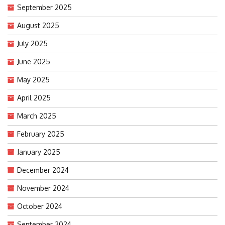
September 2025
August 2025
July 2025
June 2025
May 2025
April 2025
March 2025
February 2025
January 2025
December 2024
November 2024
October 2024
September 2024