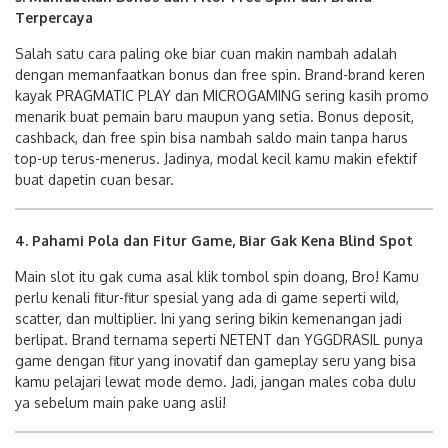
Terpercaya
Salah satu cara paling oke biar cuan makin nambah adalah
dengan memanfaatkan bonus dan free spin. Brand-brand keren
kayak PRAGMATIC PLAY dan MICROGAMING sering kasih promo
menarik buat pemain baru maupun yang setia. Bonus deposit,
cashback, dan free spin bisa nambah saldo main tanpa harus
top-up terus-menerus. Jadinya, modal kecil kamu makin efektif
buat dapetin cuan besar.
4. Pahami Pola dan Fitur Game, Biar Gak Kena Blind Spot
Main slot itu gak cuma asal klik tombol spin doang, Bro! Kamu
perlu kenali fitur-fitur spesial yang ada di game seperti wild,
scatter, dan multiplier. Ini yang sering bikin kemenangan jadi
berlipat. Brand ternama seperti NETENT dan YGGDRASIL punya
game dengan fitur yang inovatif dan gameplay seru yang bisa
kamu pelajari lewat mode demo. Jadi, jangan males coba dulu
ya sebelum main pake uang asli!