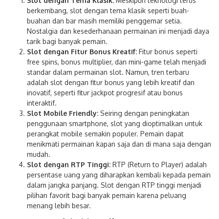
Slot dengan Tema Klasik:
Meskipun teknologi terus
berkembang, slot dengan tema klasik seperti buah-
buahan dan bar masih memiliki penggemar setia.
Nostalgia dan kesederhanaan permainan ini menjadi daya
tarik bagi banyak pemain.
Slot dengan Fitur Bonus Kreatif:
Fitur bonus seperti
free spins, bonus multiplier, dan mini-game telah menjadi
standar dalam permainan slot. Namun, tren terbaru
adalah slot dengan fitur bonus yang lebih kreatif dan
inovatif, seperti fitur jackpot progresif atau bonus
interaktif.
Slot Mobile Friendly:
Seiring dengan peningkatan
penggunaan smartphone, slot yang dioptimalkan untuk
perangkat mobile semakin populer. Pemain dapat
menikmati permainan kapan saja dan di mana saja dengan
mudah.
Slot dengan RTP Tinggi:
RTP (Return to Player) adalah
persentase uang yang diharapkan kembali kepada pemain
dalam jangka panjang. Slot dengan RTP tinggi menjadi
pilihan favorit bagi banyak pemain karena peluang
menang lebih besar.