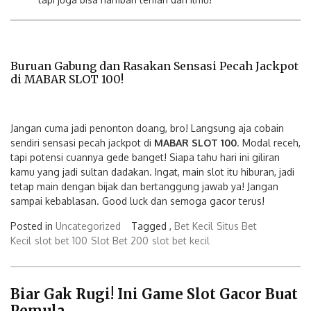
Buruan Gabung dan Rasakan Sensasi Pecah Jackpot
di MABAR SLOT 100!
Jangan cuma jadi penonton doang, bro! Langsung aja cobain
sendiri sensasi pecah jackpot di
MABAR SLOT 100
. Modal receh,
tapi potensi cuannya gede banget! Siapa tahu hari ini giliran
kamu yang jadi sultan dadakan. Ingat, main slot itu hiburan, jadi
tetap main dengan bijak dan bertanggung jawab ya! Jangan
sampai kebablasan. Good luck dan semoga gacor terus!
Posted in
Uncategorized
Tagged ,
Bet Kecil
Situs Bet
Kecil
slot bet 100
Slot Bet 200
slot bet kecil
Biar Gak Rugi! Ini Game Slot Gacor Buat
Pemula