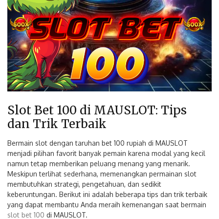
Slot Bet 100 di MAUSLOT: Tips
dan Trik Terbaik
Bermain slot dengan taruhan bet 100 rupiah di MAUSLOT
menjadi pilihan favorit banyak pemain karena modal yang kecil
namun tetap memberikan peluang menang yang menarik.
Meskipun terlihat sederhana, memenangkan permainan slot
membutuhkan strategi, pengetahuan, dan sedikit
keberuntungan. Berikut ini adalah beberapa tips dan trik terbaik
yang dapat membantu Anda meraih kemenangan saat bermain
slot bet 100
di MAUSLOT.