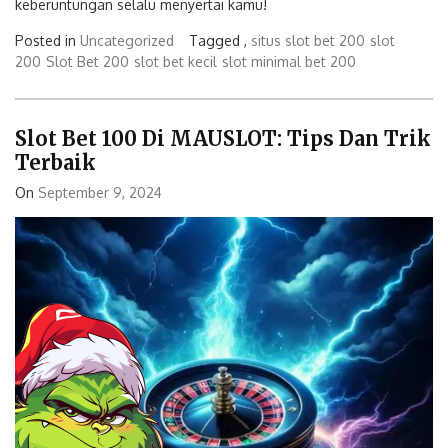
keberuntungan selalu menyertai kamu!
Posted in
Uncategorized
Tagged ,
situs slot bet 200
slot
200
Slot Bet 200
slot bet kecil
slot minimal bet 200
Slot Bet 100 Di MAUSLOT: Tips Dan Trik
Terbaik
On
September 9, 2024