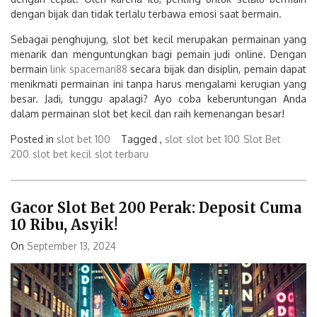
dengan bijak dan tidak terlalu terbawa emosi saat bermain.
Sebagai penghujung, slot bet kecil merupakan permainan yang
menarik dan menguntungkan bagi pemain judi online. Dengan
bermain
link spaceman88
secara bijak dan disiplin, pemain dapat
menikmati permainan ini tanpa harus mengalami kerugian yang
besar. Jadi, tunggu apalagi? Ayo coba keberuntungan Anda
dalam permainan slot bet kecil dan raih kemenangan besar!
Posted in
slot bet 100
Tagged ,
slot
slot bet 100
Slot Bet
200
slot bet kecil
slot terbaru
Gacor Slot Bet 200 Perak: Deposit Cuma
10 Ribu, Asyik!
On
September 13, 2024