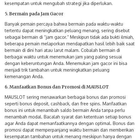
kesempatan untuk mengubah strategi jika diperlukan.
5. Bermain pada Jam Gacor
Banyak pemain percaya bahwa bermain pada waktu-waktu
tertentu dapat meningkatkan peluang menang, sering disebut
sebagai bermain di “jam gacor.” Meskipun tidak ada bukti ilmiah,
beberapa pemain melaporkan mendapatkan hasil lebih baik saat
bermain di dini hari atau larut malam. Cobalah bermain di
berbagai waktu untuk menemukan jam yang paling sesuai
dengan keberuntungan Anda. Menemukan jam gacor ini bisa
menjadi trik tambahan untuk meningkatkan peluang
kemenangan Anda.
6. Manfaatkan Bonus dan Promosi di MAUSLOT
MAUSLOT sering menawarkan berbagai bonus dan promosi
seperti bonus deposit, cashback, dan free spins. Manfaatkan
bonus ini untuk menambah saldo bermain Anda tanpa perlu
menambah modal. Bacalah syarat dan ketentuan setiap bonus
agar Anda dapat memanfaatkannya dengan optimal. Bonus dan
promosi dapat memperpanjang waktu bermain dan memberikan
kesempatan tambahan untuk menang meskipun hanya dengan