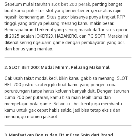
Sebelum mulai taruhan
slot bet 200 perak
, penting banget
buat kamu pilih situs slot yang bener-bener
gacor
alias rajin
ngasih kemenangan. Situs gacor biasanya punya tingkat RTP
tinggi, yang artinya peluang menang kamu makin besar.
Beberapa brand terkenal yang sering masuk daftar situs gacor
di 2025 adalah JOKER123, HABANERO, dan PG SOFT. Mereka ini
dikenal sering ngeluarin game dengan pembayaran yang adil
dan bonus yang mantap.
2. SLOT BET 200: Modal Minim, Peluang Maksimal
Gak usah takut modal kecil bikin kamu gak bisa menang. SLOT
BET 200 justru strategi jitu buat kamu yang pengen coba
peruntungan tanpa harus keluarin banyak duit. Dengan taruhan
cuma 200 per putaran, kamu bisa main lebih lama dan
mempelajari pola game. Selain itu, bet kecil juga membantu
kamu untuk gak cepat habis saldo, jadi bisa tetap eksis dan
menunggu momen jackpot.
3. Manfaatkan Bonus dan Fitur Free Spin dari Brand