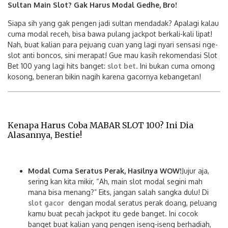
Sultan Main Slot? Gak Harus Modal Gedhe, Bro!
Siapa sih yang gak pengen jadi sultan mendadak? Apalagi kalau
cuma modal receh, bisa bawa pulang jackpot berkali-kali lipat!
Nah, buat kalian para pejuang cuan yang lagi nyari sensasi nge-
slot anti boncos, sini merapat! Gue mau kasih rekomendasi Slot
Bet 100 yang lagi hits banget:
slot bet
. Ini bukan cuma omong
kosong, beneran bikin nagih karena gacornya kebangetan!
Kenapa Harus Coba MABAR SLOT 100? Ini Dia
Alasannya, Bestie!
Modal Cuma Seratus Perak, Hasilnya WOW!
Jujur aja,
sering kan kita mikir, “Ah, main slot modal segini mah
mana bisa menang?” Eits, jangan salah sangka dulu! Di
slot gacor
dengan modal seratus perak doang, peluang
kamu buat pecah jackpot itu gede banget. Ini cocok
banget buat kalian yang pengen iseng-iseng berhadiah,