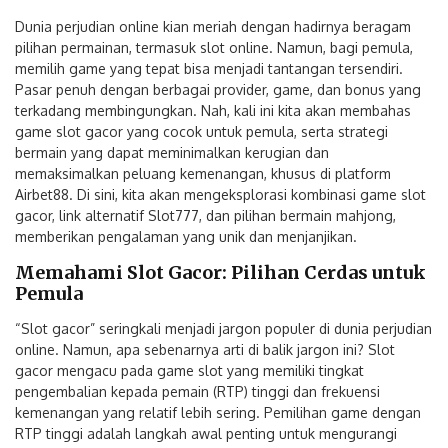
Dunia perjudian online kian meriah dengan hadirnya beragam
pilihan permainan, termasuk slot online. Namun, bagi pemula,
memilih game yang tepat bisa menjadi tantangan tersendiri.
Pasar penuh dengan berbagai provider, game, dan bonus yang
terkadang membingungkan. Nah, kali ini kita akan membahas
game slot gacor yang cocok untuk pemula, serta strategi
bermain yang dapat meminimalkan kerugian dan
memaksimalkan peluang kemenangan, khusus di platform
Airbet88. Di sini, kita akan mengeksplorasi kombinasi game slot
gacor, link alternatif Slot777, dan pilihan bermain mahjong,
memberikan pengalaman yang unik dan menjanjikan.
Memahami Slot Gacor: Pilihan Cerdas untuk
Pemula
“Slot gacor” seringkali menjadi jargon populer di dunia perjudian
online. Namun, apa sebenarnya arti di balik jargon ini? Slot
gacor mengacu pada game slot yang memiliki tingkat
pengembalian kepada pemain (RTP) tinggi dan frekuensi
kemenangan yang relatif lebih sering. Pemilihan game dengan
RTP tinggi adalah langkah awal penting untuk mengurangi