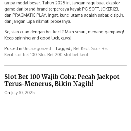
tanpa modal besar. Tahun 2025 ini, jangan ragu buat eksplor
game dari brand-brand terpercaya kayak PG SOFT, JOKER123,
dan PRAGMATIC PLAY. Ingat, kunci utama adalah sabar, disiplin,
dan jangan lupa nikmati prosesnya.
So, siap cuan dengan bet kecil? Main smart, menang gampang!
Keep spinning and good luck, guys!
Posted in
Uncategorized
Tagged ,
Bet Kecil
Situs Bet
Kecil
slot bet 100
Slot Bet 200
slot bet kecil
Slot Bet 100 Wajib Coba: Pecah Jackpot
Terus-Menerus, Bikin Nagih!
On
July 10, 2025