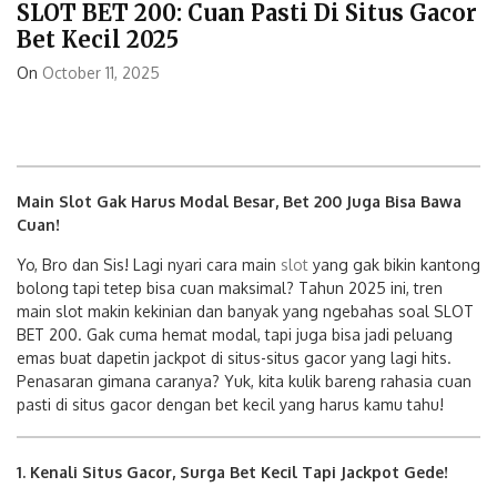
SLOT BET 200: Cuan Pasti Di Situs Gacor
Bet Kecil 2025
On
October 11, 2025
Main Slot Gak Harus Modal Besar, Bet 200 Juga Bisa Bawa
Cuan!
Yo, Bro dan Sis! Lagi nyari cara main
slot
yang gak bikin kantong
bolong tapi tetep bisa cuan maksimal? Tahun 2025 ini, tren
main slot makin kekinian dan banyak yang ngebahas soal SLOT
BET 200. Gak cuma hemat modal, tapi juga bisa jadi peluang
emas buat dapetin jackpot di situs-situs gacor yang lagi hits.
Penasaran gimana caranya? Yuk, kita kulik bareng rahasia cuan
pasti di situs gacor dengan bet kecil yang harus kamu tahu!
1. Kenali Situs Gacor, Surga Bet Kecil Tapi Jackpot Gede!