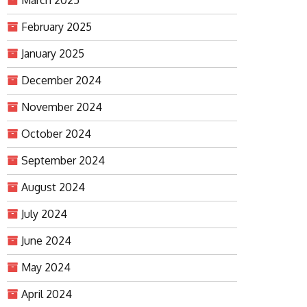
March 2025
February 2025
January 2025
December 2024
November 2024
October 2024
September 2024
August 2024
July 2024
June 2024
May 2024
April 2024