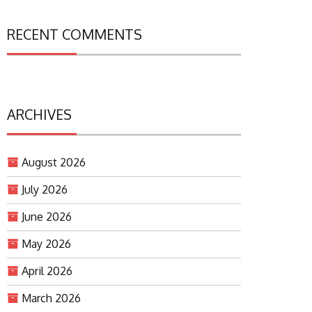
RECENT COMMENTS
ARCHIVES
August 2026
July 2026
June 2026
May 2026
April 2026
March 2026