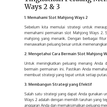
Ways 2 & 3
1. Memahami Slot Mahjong Ways 2
Sebelum kita memulai strategi untuk meraup
memahami permainan slot Mahjong Ways 2. S
mahjong yang menarik. Dengan berbagai fitur b
menawarkan peluang besar untuk memenangkan 
2. Mengetahui Cara Bermain Slot Mahjong W
Untuk meningkatkan peluang menang Anda d
bermain permainan ini. Pastikan Anda memaha
membuat strategi yang tepat untuk setiap putar
3. Membangun Strategi yang Efektif
Salah satu strategi yang dapat Anda gunakan 
Ways 2 adalah dengan memilih taruhan yang tep
anggaran Anda dan memaksimalkan peluang me