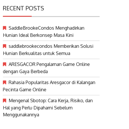
RECENT POSTS
SaddleBrookeCondos Menghadirkan
Hunian Ideal Berkonsep Masa Kini
saddlebrookecondos Memberikan Solusi
Hunian Berkualitas untuk Semua
ARESGACOR Pengalaman Game Online
dengan Gaya Berbeda
Rahasia Popularitas Aresgacor di Kalangan
Pecinta Game Online
Mengenal Sbotop: Cara Kerja, Risiko, dan
Hal yang Perlu Dipahami Sebelum
Menggunakannya