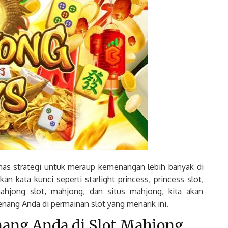
as strategi untuk meraup kemenangan lebih banyak di
 kata kunci seperti starlight princess, princess slot,
 mahjong slot, mahjong, dan situs mahjong, kita akan
ang Anda di permainan slot yang menarik ini.
ang Anda di Slot Mahjong