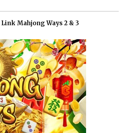
s Link Mahjong Ways 2 & 3