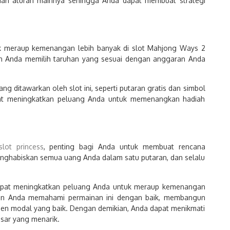
dan aturan mainnya sehingga Anda dapat membuat strategi
uk meraup kemenangan lebih banyak di slot Mahjong Ways 2
an Anda memilih taruhan yang sesuai dengan anggaran Anda
ng ditawarkan oleh slot ini, seperti putaran gratis dan simbol
dapat meningkatkan peluang Anda untuk memenangkan hadiah
slot princess
, penting bagi Anda untuk membuat rencana
nghabiskan semua uang Anda dalam satu putaran, dan selalu
 dapat meningkatkan peluang Anda untuk meraup kemenangan
ikan Anda memahami permainan ini dengan baik, membangun
men modal yang baik. Dengan demikian, Anda dapat menikmati
sar yang menarik.