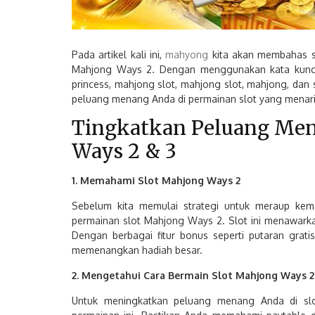
Pada artikel kali ini,
mahyong
kita akan membahas st
Mahjong Ways 2. Dengan menggunakan kata kunci sepe
princess, mahjong slot, mahjong slot, mahjong, dan
peluang menang Anda di permainan slot yang menarik
Tingkatkan Peluang Men
Ways 2 & 3
1. Memahami Slot Mahjong Ways 2
Sebelum kita memulai strategi untuk meraup kem
permainan slot Mahjong Ways 2. Slot ini menawar
Dengan berbagai fitur bonus seperti putaran grati
memenangkan hadiah besar.
2. Mengetahui Cara Bermain Slot Mahjong Ways 2
Untuk meningkatkan peluang menang Anda di sl