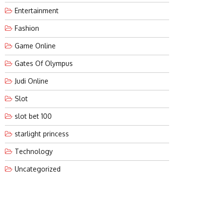
Entertainment
Fashion
Game Online
Gates Of Olympus
Judi Online
Slot
slot bet 100
starlight princess
Technology
Uncategorized