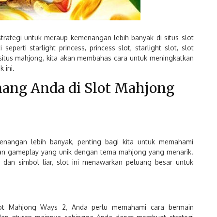
rategi untuk meraup kemenangan lebih banyak di situs slot
rti starlight princess, princess slot, starlight slot, slot
 situs mahjong, kita akan membahas cara untuk meningkatkan
 ini.
ang Anda di Slot Mahjong
enangan lebih banyak, penting bagi kita untuk memahami
kan gameplay yang unik dengan tema mahjong yang menarik.
s dan simbol liar, slot ini menawarkan peluang besar untuk
ot Mahjong Ways 2, Anda perlu memahami cara bermain