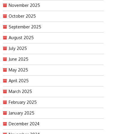
November 2025
October 2025
September 2025
August 2025
July 2025
June 2025
May 2025
April 2025
March 2025
February 2025
January 2025
December 2024