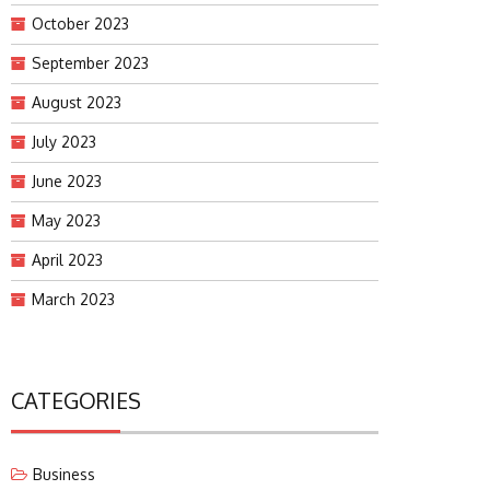
October 2023
September 2023
August 2023
July 2023
June 2023
May 2023
April 2023
March 2023
CATEGORIES
Business