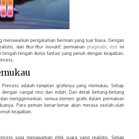
yang menawarkan pengalaman bermain yang luar biasa. Dengan
istis, dan fitur-fitur inovatif, permainan
pragmatic slot
ini
 tengah-tengah dunia fantasi yang penuh dengan keajaiban.
rincess.
Memukau
t Princess adalah tampilan grafisnya yang memukau. Setiap
dengan sangat rinci dan indah. Dari detail bintang-bintang
cu dan menggemaskan, semua elemen grafis dalam permainan
duanya. Para pemain benar-benar akan merasa seolah-olah
penuh keajaiban.
rincess juga menawarkan efek suara yang realistis. Setiap